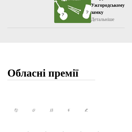
Ужгородському
замку
Детальніше
Обласні премії