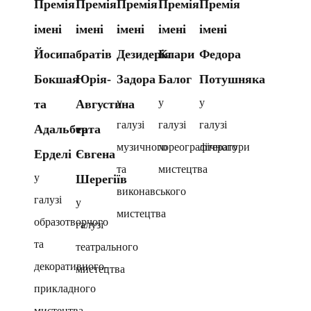
Премія
Премія
Премія
Премія
Премія
імені
імені
імені
імені
імені
Йосипа
братів
Дезидерія
Клари
Федора
Бокшая
Юрія-
Задора
Балог
Потушняка
у
у
у
та
Августина
галузі
галузі
галузі
Адальберта
та
музичного
хореографічного
літератури
Ерделі
Євгена
та
мистецтва
у
Шерегіїв
виконавського
галузі
у
мистецтва
образотворчого
галузі
та
театрального
декоративного-
мистецтва
прикладного
мистецтва