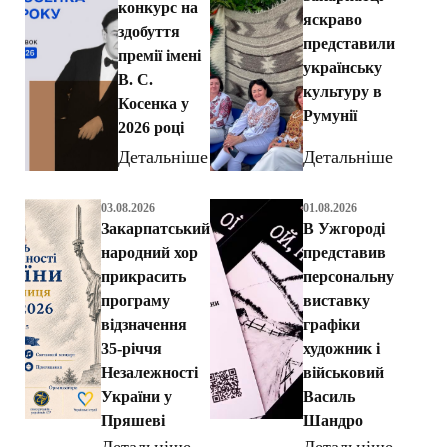
конкурс на
яскраво
здобуття
представили
премії імені
українську
В. С.
культуру в
Косенка у
Румунії
2026 році
Детальніше
Детальніше
03.08.2026
01.08.2026
Закарпатський
В Ужгороді
народний хор
представив
прикрасить
персональну
програму
виставку
відзначення
графіки
35-річчя
художник і
Незалежності
військовий
України у
Василь
Пряшеві
Шандро
Детальніше
Детальніше