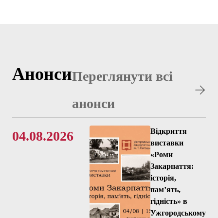
Анонси
Переглянути всі
анонси
Відкриття
04.08.2026
виставки
«Роми
Закарпаття:
історія,
пам’ять,
гідність» в
Ужгородському