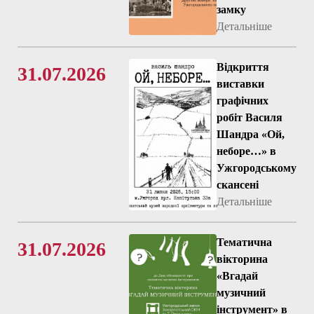
замку
Детальніше
Відкриття
31.07.2026
виставки
графічних
робіт Василя
Шандра «Ой,
неборе…» в
Ужгородському
скансені
Детальніше
Тематична
31.07.2026
вікторина
«Вгадай
музичний
інструмент» в