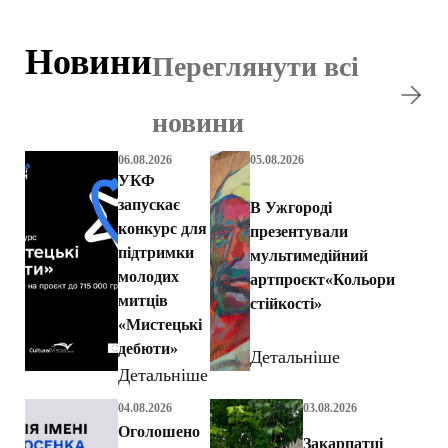
Новини
Переглянути всі
новини
06.08.2026
05.08.2026
УКФ
запускає
В Ужгороді
конкурс для
презентували
підтримки
мультимедійний
молодих
артпроєкт«Кольори
митців
стійкості»
«Мистецькі
дебюти»
Детальніше
Детальніше
04.08.2026
03.08.2026
Оголошено
Закарпатці